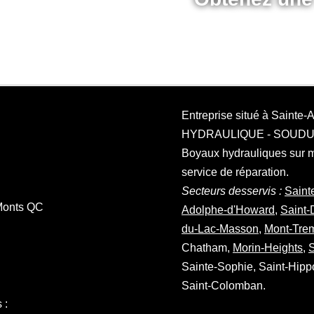
7635
Entreprise situé à Sainte
HYDRAULIQUE - SOUD
Boyaux hydrauliques sur 
service de réparation.
Secteurs desservis :
Saint
Monts QC
Adolphe-d'Howard
,
Saint-
du-Lac-Masson
,
Mont-Tre
Chatham,
Morin-Heights
,
S
Sainte-Sophie, Saint-Hippo
Saint-Colomban.
 :