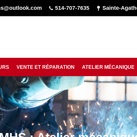
hs@outlook.com
514-707-7635
Sainte-Agath
URS
VENTE ET RÉPARATION
ATELIER MÉCANIQUE