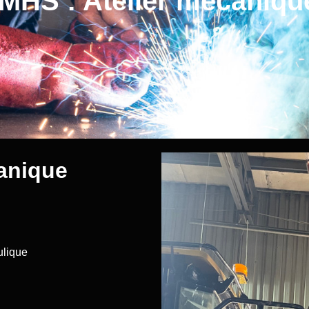
HS : Atelier mécaniqu
canique
ulique